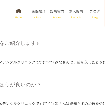
医院紹介
診療案内
求人案内
ブログ
Home
About
Menu
Recruit
Blog
をご紹介します♪
医院紹介
入れ歯治療
虫歯予防
詰め物・被せ物
療
bcデンタルクリニックです(*^-^*) みなさんは、歯を失った
ほうが良いのか？
cデンタルクリニックです(*^-^*) 皆さんは親知らずの治療を受け