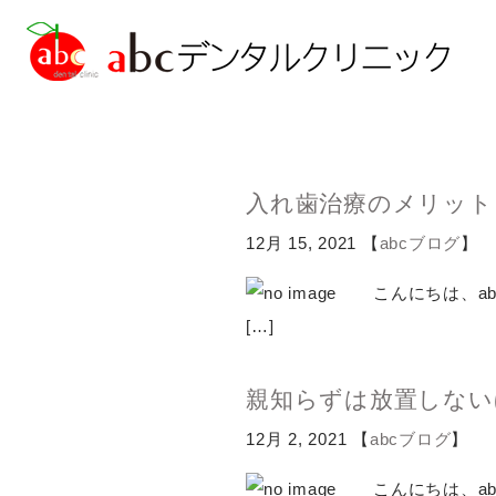
入れ歯治療のメリット
12月 15, 2021 【
abcブログ
】
診療の流れ
歯周病治療
abcブログ
院長ブログ
院長紹介
虫歯治療
矯正歯科
ブルーラジカル治
こんにちは、a
[…]
親知らずは放置しない
12月 2, 2021 【
abcブログ
】
こんにちは、ab