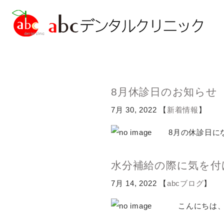
8月休診日のお知らせ
7月 30, 2022 【
新着情報
】
診療の流れ
歯周病治療
abcブログ
院長ブログ
院長紹介
虫歯治療
矯正歯科
ブルーラジカル治
8月の休診日にな
水分補給の際に気を付
7月 14, 2022 【
abcブログ
】
こんにちは、a