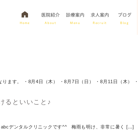
医院紹介
診療案内
求人案内
ブログ
Home
About
Menu
Recruit
Blog
医院紹介
入れ歯治療
虫歯予防
詰め物・被せ物
療
ります。 ・8月4日（木） ・8月7日（日） ・8月11日（木） ・8
けるといいこと♪
bcデンタルクリニックです^^ 梅雨も明け、非常に暑く […]