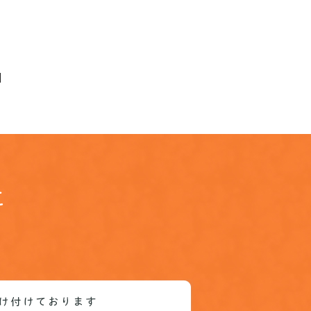
]
に
。