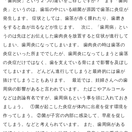
「歯肉炎」という２つの違いをご存じですか？ まず「歯肉
炎」というのは、歯垢の中にいる細菌が原因で歯茎に炎症が
発生します。 症状としては、歯茎が赤く腫れたり、歯磨き
をすると血が出るなどが生じます。 次に、「歯周病」とい
うのは先ほどお伝えした歯肉炎を放置すると症状が進行して
しまい、歯周炎になってしまいます。 歯肉炎の時は歯茎の
炎症といった所まででしたが、歯周炎になってしまうと歯茎
の炎症だけではなく、歯を支えている骨にまで影響を及ぼし
てしまいます。 どんどん進行してしまうと最終的には歯が
抜けてしまうこともあります。 最近では、妊婦さんへの歯
周病の影響があると言われています。 たばこやアルコール
などは勿論有名ですが、歯周病もという事を頭に入れておき
ましょう。 ①菌が起こした炎症が体内に出産を促す環境を
作ってしまう。 ②菌が子宮の内部に感染して、早産を促し
てしまう。などと考えられています。 また、歯周病がある