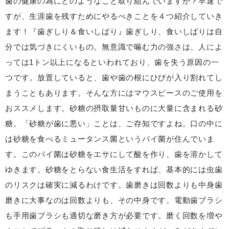
歯の健康の為にどのようなこと取り組んでいますか？早速で
すが、生涯歯を残すためにやるべきことを４つ紹介していき
ます！『歯ぎしり＆食いしばり』歯ぎしり、食いしばりは自
分では気づきにくいもの。無意識で噛む力の強さは、人によ
っては1トン以上になるといわれており、歯を失う原因の一
つです。放置していると、歯や歯の根にひびが入り割れてし
まうこともあります。そんな方にはマウスピースのご使用を
おススメします。砂糖の摂取量甘いものに大量に含まれる砂
糖。「砂糖が歯に悪い」ことは、ご存知ですよね。口の中に
は砂糖を食べるミュータンス菌というバイ菌が住んでいま
す。このバイ菌は砂糖をエサにして酸を作り、歯を溶かして
ゆきます。砂糖をとらない食生活をすれば、基本的には虫歯
のリスクは確実に減るわけです。歯磨きは回数よりも中身歯
磨きに大事なのは回数よりも、その中身です。電動歯ブラシ
も手用歯ブラシも適切な磨き方が必要です。磨く回数を増や