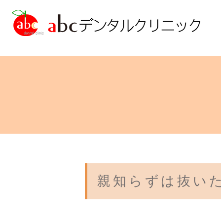
診療の流れ
歯周病治療
abcブログ
院長ブログ
院長紹介
虫歯治療
矯正歯科
ブルーラジカル治
親知らずは抜い