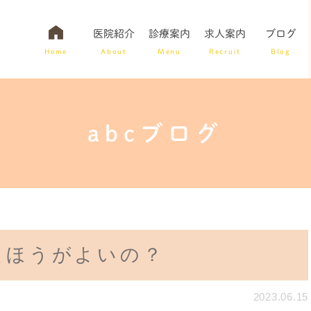
医院紹介
診療案内
求人案内
ブログ
Home
About
Menu
Recruit
Blog
abcブログ
医院紹介
入れ歯治療
虫歯予防
詰め物・被せ物
療
たほうがよいの？
2023.06.15