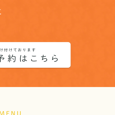
に
。
MENU